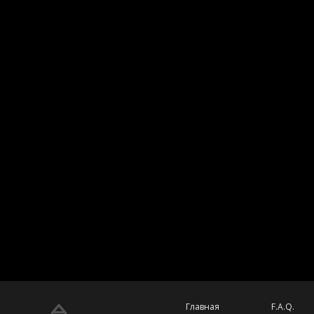
Главная
F.A.Q.