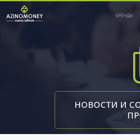
БРЕНДЫ
НОВОСТИ И С
П