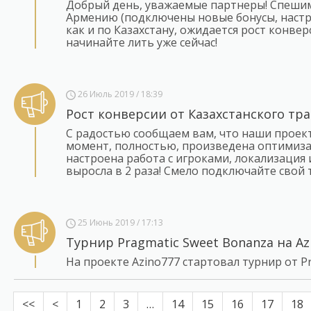
Добрый день, уважаемые партнеры! Спешим
Армению (подключены новые бонусы, настрое
как и по Казахстану, ожидается рост конве
начинайте лить уже сейчас!
26 Июль 2019 / 18:39
Рост конверсии от Казахстанского тр
С радостью сообщаем вам, что наши проек
момент, полностью, произведена оптимиза
настроена работа с игроками, локализация и
выросла в 2 раза! Смело подключайте свой 
25 Июнь 2019 / 17:13
Турнир Pragmatic Sweet Bonanza на Az
На проекте Azino777 стартовал турнир от P
<<
<
1
2
3
…
14
15
16
17
18